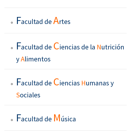
F
A
acultad de
rtes
F
C
acultad de
iencias de la
N
utrición
y
A
limentos
F
C
acultad de
iencias
H
umanas y
S
ociales
F
M
acultad de
úsica