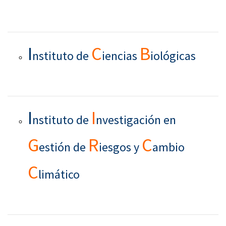
I
C
B
nstituto de
iencias
iológicas
I
I
nstituto de
nvestigación en
G
R
C
estión de
iesgos y
ambio
C
limático