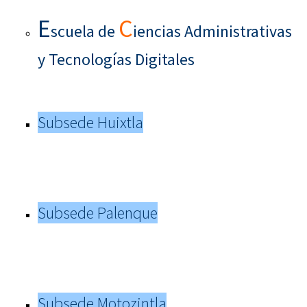
E
C
scuela de
iencias Administrativas
y Tecnologías Digitales
Subsede Huixtla
Subsede Palenque
Subsede Motozintla