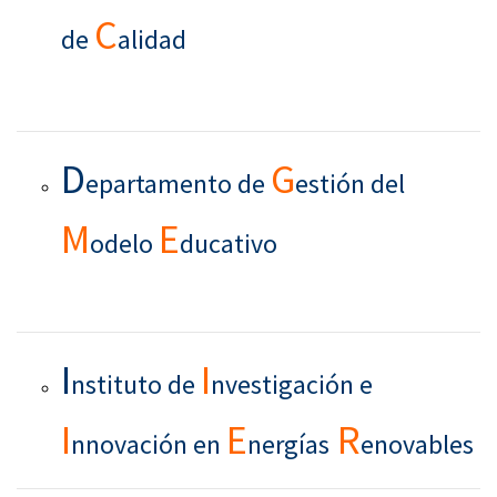
C
de
alidad
D
G
epartamento de
estión del
M
E
odelo
ducativo
I
I
nstituto de
nvestigación e
I
E
R
nnovación en
nergías
enovables