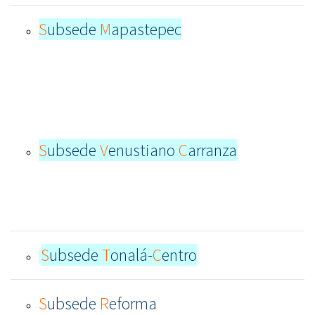
S
ubsede
M
apastepec
S
ubsede
V
enustiano
C
arranza
S
ubsede
T
onalá-
C
entro
S
ubsede
R
eforma