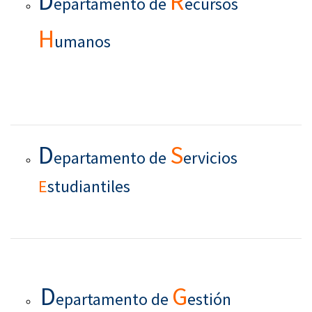
D
R
epartamento de
ecursos
H
umanos
D
S
epartamento de
ervicios
E
studiantiles
D
G
epartamento de
estión