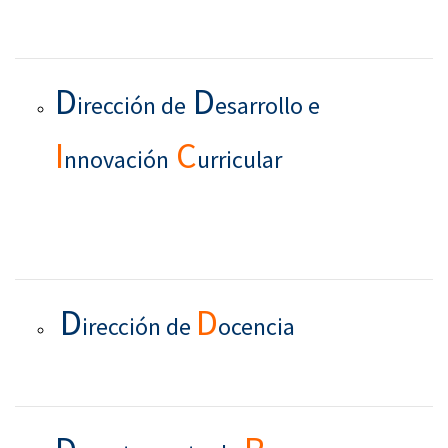
D
D
irección de
esarrollo e
I
C
nnovación
urricular
D
D
irección de
ocencia