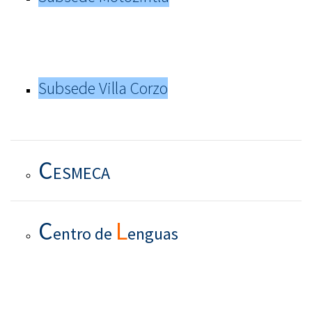
Subsede Villa Corzo
C
ESMECA
C
L
entro de
enguas