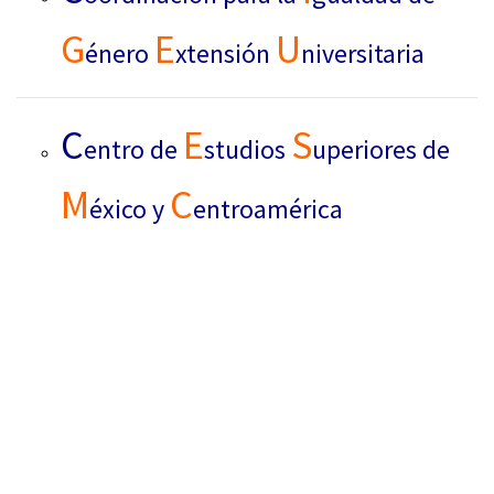
G
E
U
énero
xtensión
niversitaria
C
E
S
entro de
studios
uperiores de
M
C
éxico y
entroamérica