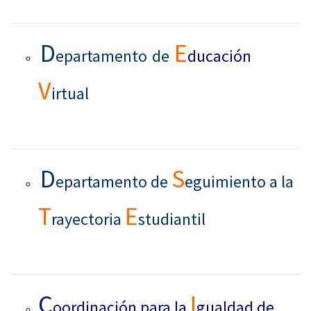
D
E
epartamento
de
ducación
V
irtual
D
S
epartamento de
eguimiento a la
T
E
rayectoria
studiantil
C
I
oordinación para la
gualdad de