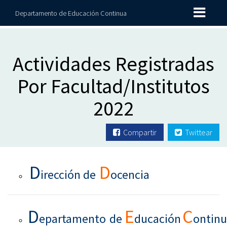
Departamento de Educación Continua
Actividades Registradas
Por Facultad/Institutos
2022
Compartir
Twittear
D
D
irección de
ocencia
D
E
C
epartamento
de
ducación
ontin