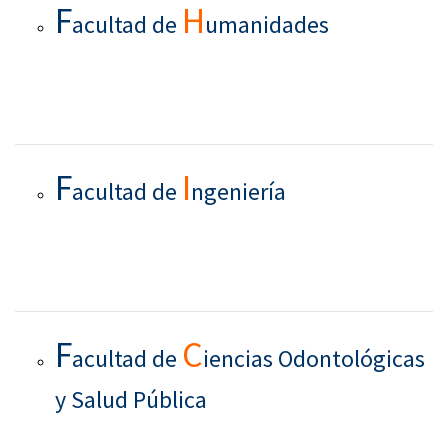
F
H
acultad de
umanidades
F
I
acultad de
ngeniería
F
C
acultad de
iencias Odontológicas
y Salud Pública