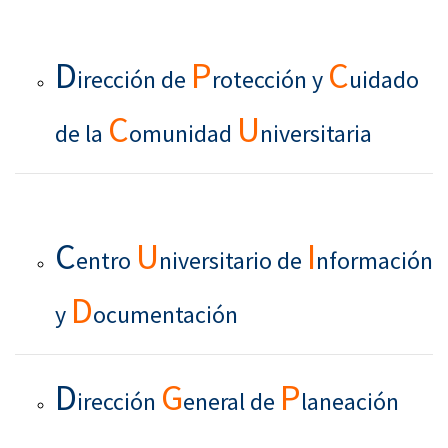
D
P
C
irección de
rotección y
uidado
C
U
de la
omunidad
niversitaria
C
U
I
entro
niversitario de
nformación
D
y
ocumentación
D
G
P
irección
eneral de
laneación